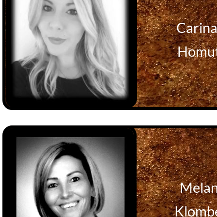
Cari
Homu
Melan
Klomb