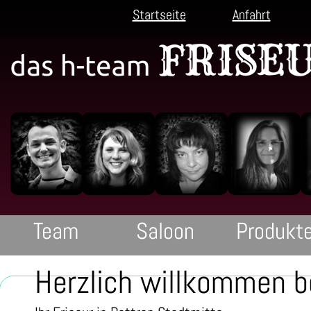
Startseite
Anfahrt
Startseite
Anfahrt
sitemap
Imp
Team
Saloon
Produkt
Team
Saloon
Produkt
Herzlich willkommen b